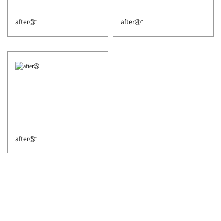
after③"
after④"
after⑤"