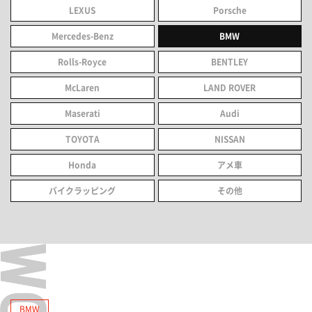
LEXUS
Porsche
Mercedes-Benz
BMW
Rolls-Royce
BENTLEY
McLaren
LAND ROVER
Maserati
Audi
TOYOTA
NISSAN
Honda
アメ車
バイクラッピング
その他
BMW