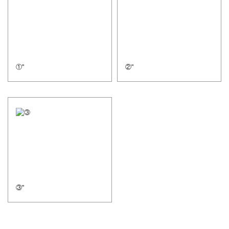
①"
②"
③"