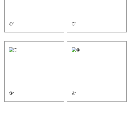
①"
②"
③"
④"