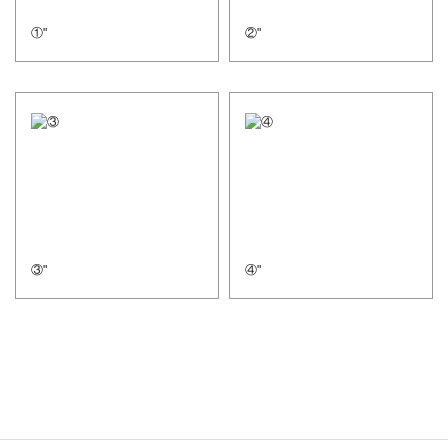
①"
②"
③"
④"