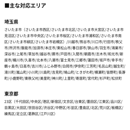
■主な対応エリア
埼玉県
さいたま市（さいたま市西区/さいたま市北区/さいたま市大宮区/さいたま市
見沼区/さいたま市中央区/さいたま市桜区/さいたま市浦和区/さいたま市南
区/さいたま市緑区/さいたま市岩槻区）/川越市/熊谷市/川口市/行田市/秩父
市/所沢市/飯能市/加須市/本庄市/東松山市/春日部市/狭山市/羽生市/鴻巣市/
深谷市/上尾市/草加市/越谷市/蕨市/戸田市/入間市/朝霞市/志木市/和光市/新
座市/桶川市/久喜市/北本市/八潮市/富士見市/三郷市/蓮田市/坂戸市/幸手市/
鶴ヶ島市/日高市/吉川市/ふじみ野市/白岡市/伊奈町/三芳町/毛呂山町/越生町/
滑川町/嵐山町/小川町/川島町/吉見町/鳩山町/ときがわ町/横瀬町/皆野町/長瀞
町/小鹿野町/東秩父村/美里町/神川町/上里町/寄居町/宮代町/杉戸町/松伏町
東京都
23区（千代田区/中央区/港区/新宿区/文京区/台東区/墨田区/江東区/品川区/
目黒区/大田区/世田谷区/渋谷区/中野区/杉並区/豊島区/北区/荒川区/板橋区/
練馬区/足立区/葛飾区/江戸川区）