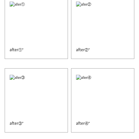
after①"
after②"
after③"
after④"