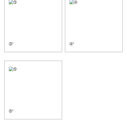
③"
④"
⑤"