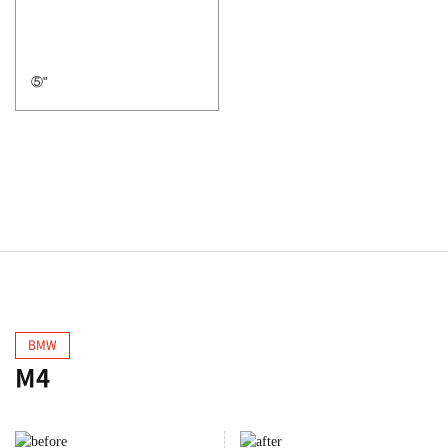
⑤"
BMW
M4