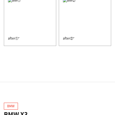
after①"
after②"
BMW
BMW X3