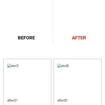
AFTER
BEFORE
after①"
after②"