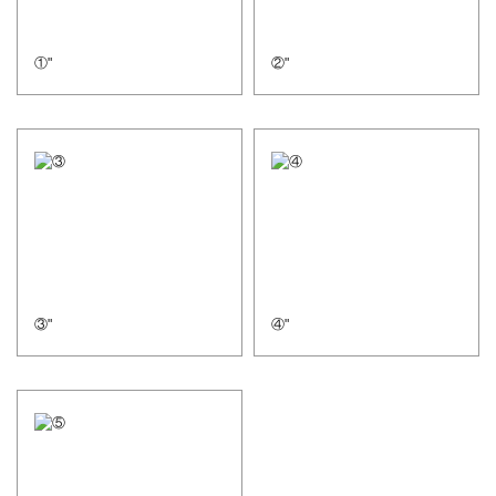
①"
②"
③"
④"