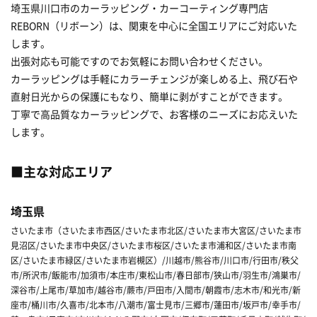
埼玉県川口市のカーラッピング・カーコーティング専門店
REBORN（リボーン）は、関東を中心に全国エリアにご対応いた
します。
出張対応も可能ですのでお気軽にお問い合わせください。
カーラッピングは手軽にカラーチェンジが楽しめる上、飛び石や
直射日光からの保護にもなり、簡単に剥がすことができます。
丁寧で高品質なカーラッピングで、お客様のニーズにお応えいた
します。
■主な対応エリア
埼玉県
さいたま市（さいたま市西区/さいたま市北区/さいたま市大宮区/さいたま市
見沼区/さいたま市中央区/さいたま市桜区/さいたま市浦和区/さいたま市南
区/さいたま市緑区/さいたま市岩槻区）/川越市/熊谷市/川口市/行田市/秩父
市/所沢市/飯能市/加須市/本庄市/東松山市/春日部市/狭山市/羽生市/鴻巣市/
深谷市/上尾市/草加市/越谷市/蕨市/戸田市/入間市/朝霞市/志木市/和光市/新
座市/桶川市/久喜市/北本市/八潮市/富士見市/三郷市/蓮田市/坂戸市/幸手市/