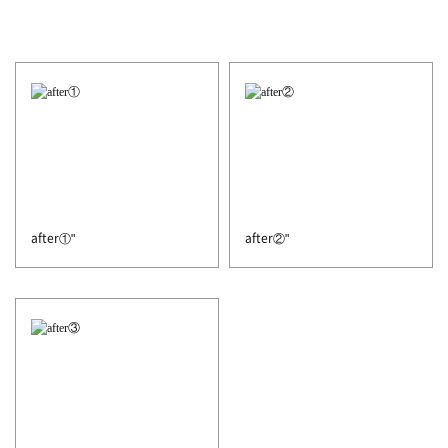
after①"
after②"